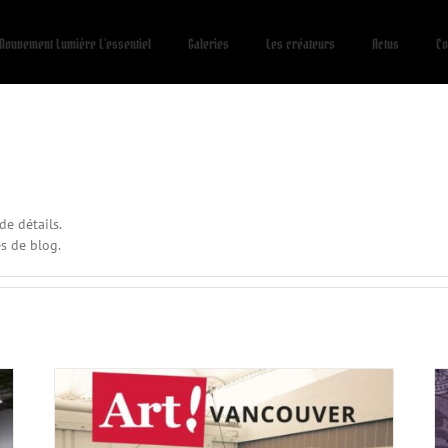
Mouvement Lumière L’essentiel
Galeries
Les créateurs
Actus
Co
de détails.
es de blog.