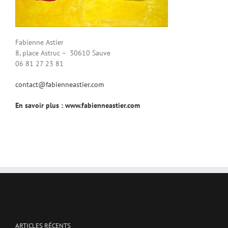
Fabienne Astier
8, place Astruc – 30610 Sauve
06 81 27 23 81
contact@fabienneastier.com
En savoir plus : www.fabienneastier.com
ARTICLES RÉCENTS