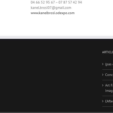
04 66 52 95 67 – 07 87 57 42 94
kanel.brosi07@gmail.com
www.kanelbrosi.odexpo.com
ARTICL
(pas 
Conc
Art F
imag
L’Aft