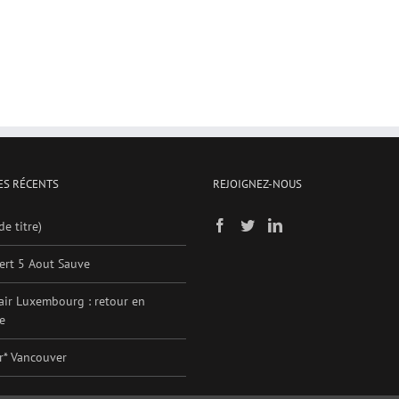
ES RÉCENTS
REJOIGNEZ-NOUS
de titre)
ert 5 Aout Sauve
air Luxembourg : retour en
e
er* Vancouver