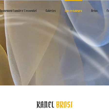
ouvement Lumière L’essentiel
Galeries
Les créateurs
Actus
C
KANEL
BROSI