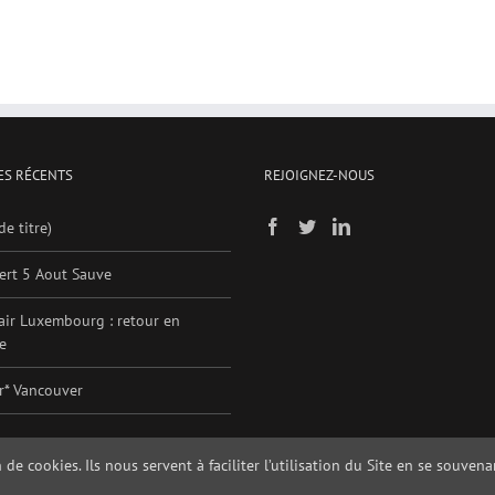
ES RÉCENTS
REJOIGNEZ-NOUS
de titre)
ert 5 Aout Sauve
air Luxembourg : retour en
e
er* Vancouver
 de cookies. Ils nous servent à faciliter l’utilisation du Site en se souve