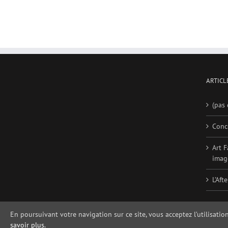
ARTICL
(pas 
Conc
Art F
imag
L’Aft
En poursuivant votre navigation sur ce site, vous acceptez l’utilisation
savoir plus.
Copyright 2019 -
Conception Shiva Création