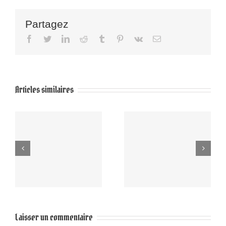
Partagez
Facebook
Twitter
LinkedIn
Reddit
Tumblr
Pinterest
Vk
Email
Articles similaires
Art Fair
Concert 5
Luxembourg :
Aout Sauve
retour en
image
Laisser un commentaire