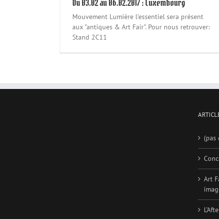
Du 03.02 au 06.02.2017 : Luxembourg
Mouvement Lumière l'essentiel sera présent
aux "antiques & Art Fair". Pour nous retrouver:
Stand 2C11
ARTICL
(pas 
Conc
Art F
imag
L’Aft