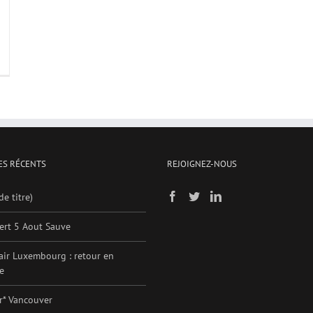
ES RÉCENTS
REJOIGNEZ-NOUS
de titre)
ert 5 Aout Sauve
air Luxembourg : retour en
e
er* Vancouver